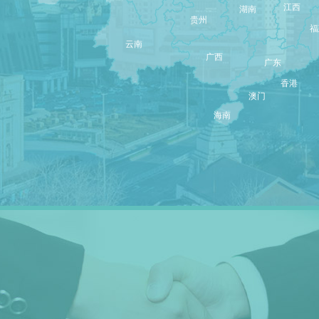
江西
湖南
贵州
福
云南
广西
广东
香港
澳门
海南