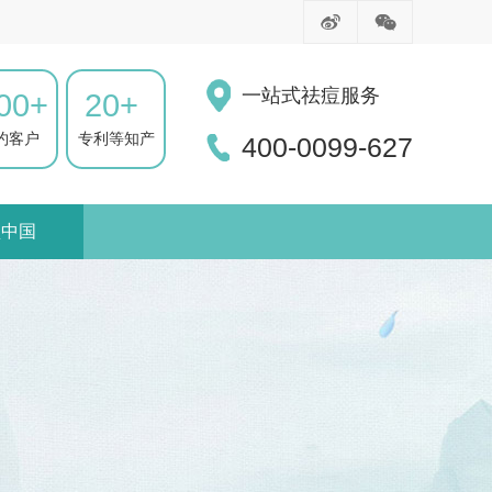
一站式祛痘服务
00+
20+
约客户
专利等知产
400-0099-627
锁中国