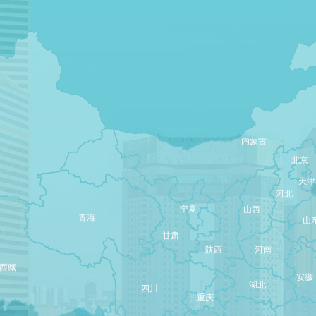
内蒙古
北京
天津
河北
宁夏
山西
青海
山
甘肃
陕西
河南
西藏
安徽
湖北
四川
重庆