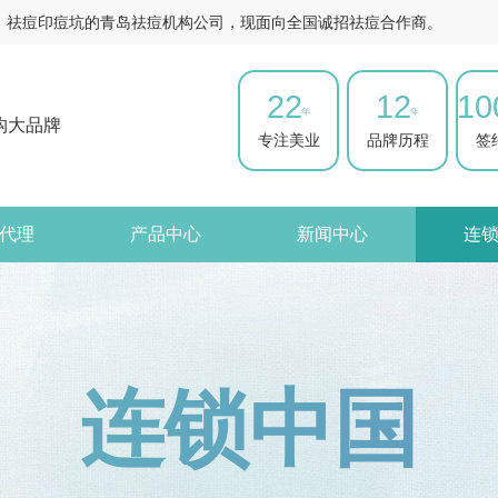
、祛痘印痘坑的青岛祛痘机构公司，现面向全国诚招祛痘合作商。
22
12
10
年
年
构大品牌
专注美业
品牌历程
签
代理
产品中心
新闻中心
连
连锁中国